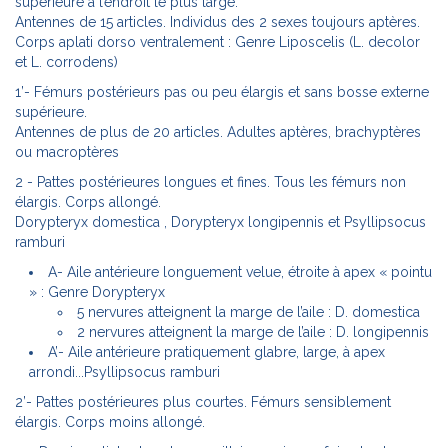
supérieure à l’endroit le plus large.
Antennes de 15 articles. Individus des 2 sexes toujours aptères.
Corps aplati dorso ventralement : Genre Liposcelis (L. decolor
et L. corrodens)
1’- Fémurs postérieurs pas ou peu élargis et sans bosse externe
supérieure.
Antennes de plus de 20 articles. Adultes aptères, brachyptères
ou macroptères
2 - Pattes postérieures longues et fines. Tous les fémurs non
élargis. Corps allongé.
Dorypteryx domestica , Dorypteryx longipennis et Psyllipsocus
ramburi
A- Aile antérieure longuement velue, étroite à apex « pointu
» : Genre Dorypteryx
5 nervures atteignent la marge de l’aile : D. domestica
2 nervures atteignent la marge de l’aile : D. longipennis
A’- Aile antérieure pratiquement glabre, large, à apex
arrondi...Psyllipsocus ramburi
2’- Pattes postérieures plus courtes. Fémurs sensiblement
élargis. Corps moins allongé.