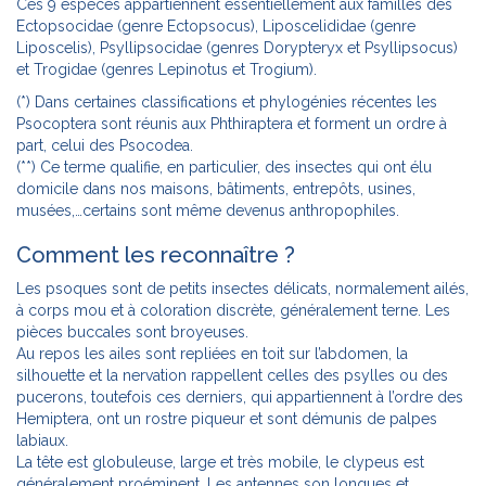
Ces 9 espèces appartiennent essentiellement aux familles des
Ectopsocidae (genre Ectopsocus), Liposcelididae (genre
Liposcelis), Psyllipsocidae (genres Dorypteryx et Psyllipsocus)
et Trogidae (genres Lepinotus et Trogium).
(*) Dans certaines classifications et phylogénies récentes les
Psocoptera sont réunis aux Phthiraptera et forment un ordre à
part, celui des Psocodea.
(**) Ce terme qualifie, en particulier, des insectes qui ont élu
domicile dans nos maisons, bâtiments, entrepôts, usines,
musées,…certains sont même devenus anthropophiles.
Comment les reconnaître ?
Les psoques sont de petits insectes délicats, normalement ailés,
à corps mou et à coloration discrète, généralement terne. Les
pièces buccales sont broyeuses.
Au repos les ailes sont repliées en toit sur l’abdomen, la
silhouette et la nervation rappellent celles des psylles ou des
pucerons, toutefois ces derniers, qui appartiennent à l’ordre des
Hemiptera, ont un rostre piqueur et sont démunis de palpes
labiaux.
La tête est globuleuse, large et très mobile, le clypeus est
généralement proéminent. Les antennes son longues et