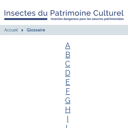
Accueil
Glossaire
A
B
C
D
E
F
G
H
I
L