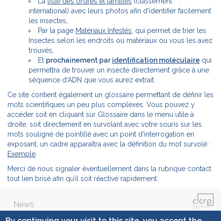
La
liste des ordres et familles
(classement
international) avec leurs photos afin d'identifier facilement
les insectes,
Par la page
Matériaux Infestés
, qui permet de trier les
Insectes selon les endroits ou matériaux ou vous les avez
trouvés,
Et
prochainement par
identification moléculaire
qui
permettra de trouver un insecte directement grâce à une
séquence d'ADN que vous aurez extrait.
Ce site contient également un glossaire permettant de définir les
mots scientifiques un peu plus complexes. Vous pouvez y
accéder soit en cliquant sur Glossaire dans le menu utile à
droite, soit directement en survolant avec votre souris sur les
mots souligné de pointillé avec un point d'interrogation en
exposant, un cadre apparaîtra avec la définition du mot survolé :
Exemple
.
Merci de nous signaler éventuellement dans la rubrique contact
tout lien brisé afin qu’il soit réactivé rapidement.
News
By continuing your visit to this site, you accept the