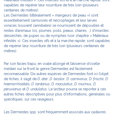
capables de repérer leur nourriture de très loin (plusieurs
centaines de mètres).
Les Dermestes (littéralement « mangeurs de peau ») sont
essentiellement carnivores et nécrophages et leur larves
voraces (souvent cannibales) se nourrissent de dépouilles et
restes d’animaux (os, plumes, poils, peaux, chaires, …) d’insectes
desséchés, de pupes ou de nymphes (voir chapitre « Matériaux
infestés »). Ces insectes vifs et à la marche rapide, sont capables
de repérer leur nourriture de très loin (plusieurs centaines de
mètres).
Par son facies trapu, en ovale allongé et l’absence d’ocelle
médian sur le front le genre Dermestes est facilement
reconnaissable. Dix autres espèces de Dermestes font ici l’objet
de fiches, il s’agit de
D. ater
,
D. bicolor
,
D. carnivorus
,
D. frischii
,
D.
haemorrhoidalis
,
D. lardarius
,
D. maculatus
,
D. murinu
s,
D.
peruvianus
et
D. undulatus
. Le lecteur pourra se reporter à ces
autres fiches descriptives pour plus d’informations, générales ou
spécifiques, sur ces ravageurs.
Les Dermestes spp. sont fréquemment associés aux cadavres