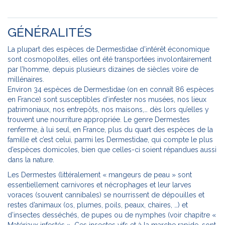
GÉNÉRALITÉS
La plupart des espèces de Dermestidae d’intérêt économique
sont cosmopolites, elles ont été transportées involontairement
par l’homme, depuis plusieurs dizaines de siècles voire de
millénaires.
Environ 34 espèces de Dermestidae (on en connaît 86 espèces
en France) sont susceptibles d’infester nos musées, nos lieux
patrimoniaux, nos entrepôts, nos maisons,… dès lors qu’elles y
trouvent une nourriture appropriée. Le genre Dermestes
renferme, à lui seul, en France, plus du quart des espèces de la
famille et c’est celui, parmi les Dermestidae, qui compte le plus
d’espèces domicoles, bien que celles-ci soient répandues aussi
dans la nature.
Les Dermestes (littéralement « mangeurs de peau » sont
essentiellement carnivores et nécrophages et leur larves
voraces (souvent cannibales) se nourrissent de dépouilles et
restes d’animaux (os, plumes, poils, peaux, chaires, …) et
d’insectes desséchés, de pupes ou de nymphes (voir chapitre «
Matériaux infestés ». Ces insectes vifs et à la marche rapide, sont