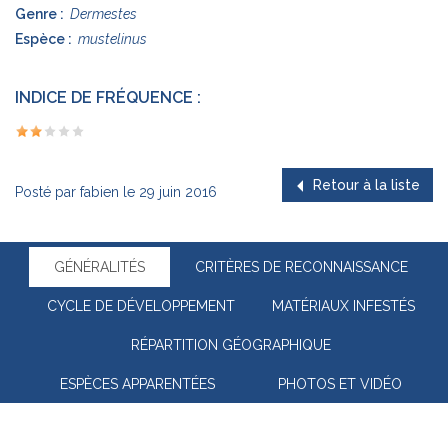
Genre :
Dermestes
Espèce :
mustelinus
INDICE DE FRÉQUENCE :
Retour à la liste
Posté par
fabien
le
29 juin 2016
GÉNÉRALITÉS
CRITÈRES DE RECONNAISSANCE
CYCLE DE DÉVELOPPEMENT
MATÉRIAUX INFESTÉS
RÉPARTITION GÉOGRAPHIQUE
ESPÈCES APPARENTÉES
PHOTOS ET VIDÉO