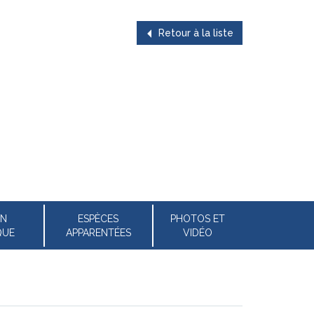
Retour à la liste
ON
ESPÈCES
PHOTOS ET
QUE
APPARENTÉES
VIDÉO