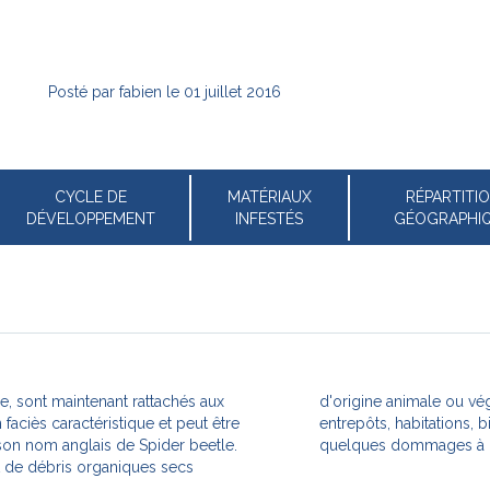
Posté par
fabien
le
01 juillet 2016
CYCLE DE
MATÉRIAUX
RÉPARTITI
DÉVELOPPEMENT
INFESTÉS
GÉOGRAPHI
ère, sont maintenant rattachés aux
'est un hôte habituel des musées,
n faciès caractéristique et peut être
s, greniers... où il peut occasionner
son nom anglais de Spider beetle.
quelques dommages à di
t de débris organiques secs