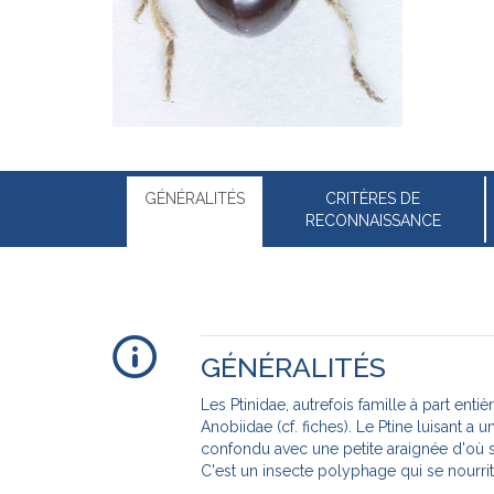
GÉNÉRALITÉS
CRITÈRES DE
RECONNAISSANCE
GÉNÉRALITÉS
Les Ptinidae, autrefois famille à part enti
d'origine animale ou végétale. Discret, c
Anobiidae (cf. fiches). Le Ptine luisant a u
entrepôts, habitations, bibliothèques, cave
confondu avec une petite araignée d'où 
C'est un insecte polyphage qui se nourri