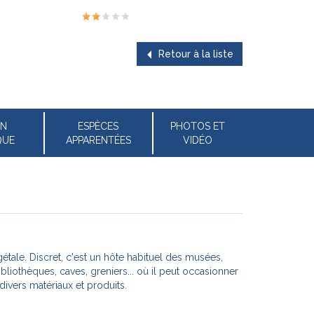
Retour à la liste
ON
ESPÈCES
PHOTOS ET
QUE
APPARENTÉES
VIDÉO
vers matériaux et produits.