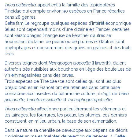
Tinea pellionella
, appartient à la famille des lépidoptères
Tineidae qui compte environ 90 espèces en France réparties
dans 28 genres.
Cette famille regroupe quelques espèces d’intérêt économique
(elles sont cependant moins d’une dizaine en France), certaines
sont kératophages (mangeuse de kératine) d’autres se
nourrissent de laine, de peaux ou de plumes et d’autres sont
phytophages et consomment des grains ou graines et des fruits
secs.
Diverses teignes dont
Nemapogon cloacella
(Haworth), étaient
autrefois très nuisibles aux bouchons en liège des bouteilles de
vin emmagasinées dans des caves.
Trois espèces de Tineidae (ce sont celles qui sont les plus
préjudiciables en France) ont été retenues dans cette base
consacrée aux insectes du patrimoine culturel; il s’agit de
Tinea
pellionella, Tineola bisselliella
et
Trichophaga tapetzella
.
Tinea pellionella
affectionne particulièrement les vêtements et
les lainages, les fourrures, les peaux, les plumes, ces derniers
constituent, en milieu urbain, la base de son alimentation.
Dans la nature sa chenille se développe aux dépens de débris
d’origines animales (pelotes de rejection de rapaces,…). Cette