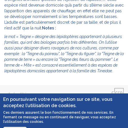
espèce n’est devenue domicole qu’à partir du 18ème siècle avec
l’apparition des appareils de chauffage; en effet elle ne peut pas
se développer normalement si les températures sont basses.
L’adulte est particulièrement discret de par sa taille, et de plus il
n’est actif que la nuit.
Notes :
le mot « Teigne » désigne des lépidoptères appartenant à plusieurs
familles, qui ont des biologies parfois très différentes. On l’utilise
aussi pour désigner divers ravageurs de nos cultures, comme par
exemple : la "Teigne du poireau", la "Teigne du figuier", la "Teigne de la
pomme de terre » ou encore la "Teigne des fleurs du pommier". Le
terme de « Mite » est consacré essentiellement à des espèces de
lépidoptères domicoles appartenant à la famille des Tineidae.
Actualités
En poursuivant votre navigation sur ce site, vous
acceptez l’utilisation de cookies.
Contact
Ces derniers assurent le bon fonctionnement de nos services. En
fermant ce message ou en continuant de naviguer, vous acceptez
Mentions légales
l’utilisation des cookies.